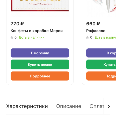
770 ₽
660 ₽
Конфеты в коробке Мерси
Рафаэлло
0
Есть в наличии
0
Есть в нали
В корзину
В ко
Купить песню
Купить
Подробнее
Подр
Характеристики
Описание
Оплата