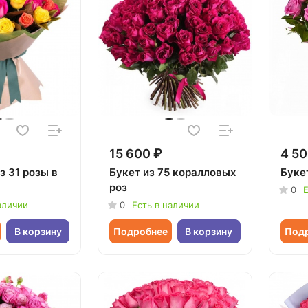
15 600 ₽
4 50
з 31 розы в
Букет из 75 коралловых
Буке
роз
0
Е
аличии
0
Есть в наличии
В корзину
Подробнее
В корзину
Под