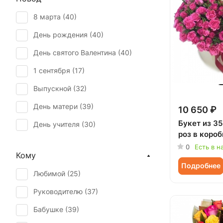
8 марта (
40
)
День рождения (
40
)
День святого Валентина (
40
)
1 сентября (
17
)
Выпускной (
32
)
День матери (
39
)
10 650 ₽
Букет из 3
День учителя (
30
)
роз в короб
Первое свидание (
40
)
0
Есть в н
Кому
Последний звонок (
32
)
Подробнее
Любимой (
25
)
Рождение ребенка (
19
)
Руководителю (
37
)
Татьянин день (
39
)
Бабушке (
39
)
Юбилей (
31
)