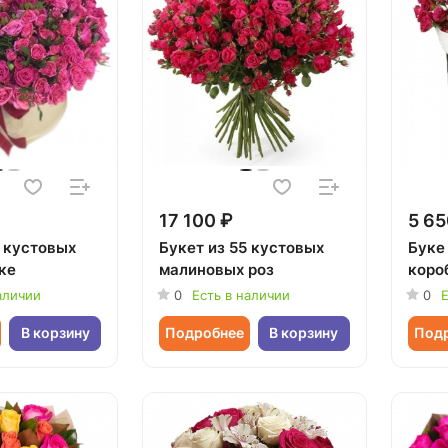
17 100 ₽
5 65
5 кустовых
Букет из 55 кустовых
Буке 
ке
малиновых роз
коро
аличии
0
Есть в наличии
0
Е
В корзину
Подробнее
В корзину
Под