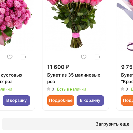
11 600 ₽
9 75
5 кустовых
Букет из 35 малиновых
Буке
х роз
роз
"Кра
аличии
0
Есть в наличии
0
Е
В корзину
Подробнее
В корзину
Под
Загрузить еще