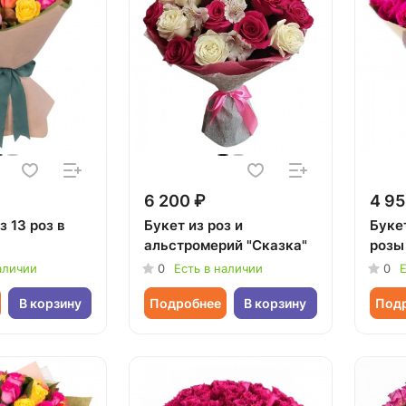
6 200 ₽
4 95
з 13 роз в
Букет из роз и
Буке
альстромерий "Сказка"
розы
аличии
0
Есть в наличии
0
Е
В корзину
Подробнее
В корзину
Под