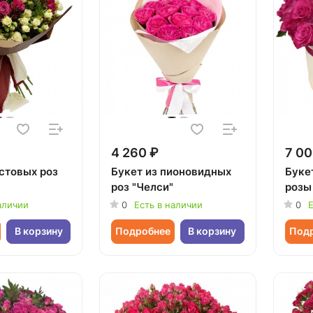
4 260 ₽
7 00
устовых роз
Букет из пионовидных
Буке
роз "Челси"
розы
аличии
0
Есть в наличии
0
Е
В корзину
Подробнее
В корзину
Под