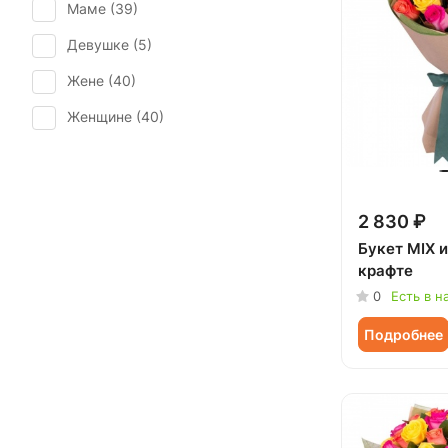
Маме (
39
)
Девушке (
5
)
Жене (
40
)
Женщине (
40
)
Коллеге (
40
)
Мужчине (
3
)
2 830 ₽
Подруге (
5
)
Букет MIX и
Ребенку (
19
)
крафте
Сестре (
5
)
0
Есть в н
Подробнее