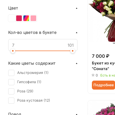
Цвет
Кол-во цветов в букете
7 000 ₽
Букет из к
Какие цветы содержит
"Соната"
Альстромерия (
1
)
0
Есть в н
Гипсофила (
1
)
Подробнее
Роза (
29
)
Роза кустовая (
12
)
Повод