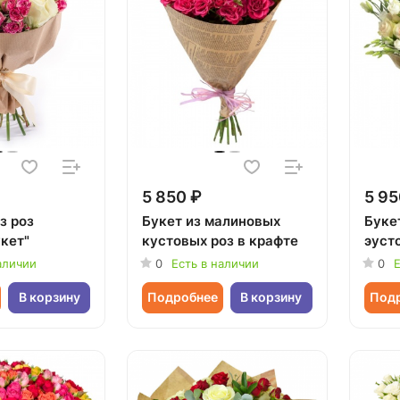
5 850 ₽
5 95
з роз
Букет из малиновых
Букет
кет"
кустовых роз в крафте
эуст
аличии
0
Есть в наличии
0
Е
В корзину
Подробнее
В корзину
Под