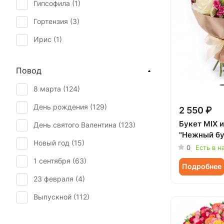
Гипсофила (
1
)
Гортензия (
3
)
Ирис (
1
)
Мимоза (
1
)
Повод
Пион (
1
)
8 марта (
124
)
Подсолнух (
1
)
День рождения (
129
)
2 550 ₽
Роза (
35
)
Букет MIX и
День святого Валентина (
123
)
Роза кустовая (
120
)
"Нежный бу
Новый год (
15
)
Ромашка (
1
)
0
Есть в н
1 сентября (
63
)
Статица (
1
)
Подробнее
23 февраля (
4
)
Танацетум (
1
)
Выпускной (
112
)
Хризантема (
7
)
День матери (
123
)
Хризантема одноголовая (
1
)