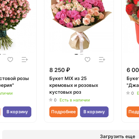
8 250 ₽
6 00
устовой розы
Букет MIX из 25
Букет
еерия"
кремовых и розовых
"Джа
кустовых роз
аличии
0
Е
0
Есть в наличии
В корзину
Подробнее
В корзину
Под
Загрузить еще