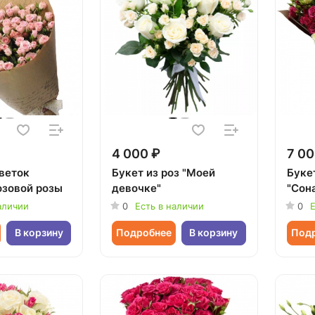
4 000 ₽
7 00
 веток
Букет из роз "Моей
Буке
озовой розы
девочке"
"Сон
аличии
0
Есть в наличии
0
Е
В корзину
Подробнее
В корзину
Под