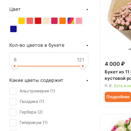
Цвет
Кол-во цветов в букете
4 000 ₽
Букет из 11
кустовой р
Какие цветы содержит
0
Есть в н
Альстромерия (
1
)
Подробнее
Гвоздика (
1
)
Гербера (
2
)
Гиперикум (
1
)