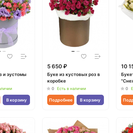
5 650 ₽
10 1
з и эустомы
Буке из кустовых роз в
Буке
коробке
"Сне
аличии
0
Есть в наличии
0
Е
В корзину
Подробнее
В корзину
Под