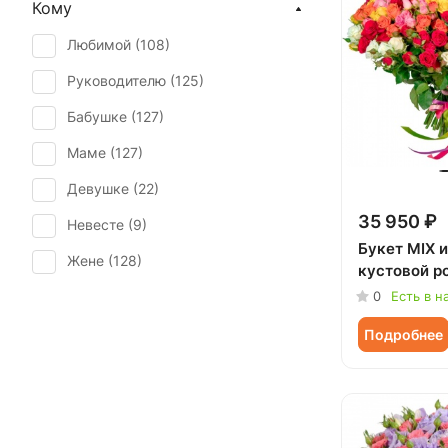
Кому
День учителя (
106
)
Эустома (
4
)
Любимой (
108
)
Пасха (
6
)
Руководителю (
125
)
Первое свидание (
127
)
Бабушке (
127
)
Последний звонок (
94
)
Маме (
127
)
Рождение ребенка (
42
)
Девушке (
22
)
Рождество (
15
)
35 950 ₽
Невесте (
9
)
Свадьба (
1
)
Букет MIX и
Жене (
128
)
Татьянин день (
123
)
кустовой р
Женщине (
129
)
0
Есть в н
Юбилей (
85
)
Коллеге (
127
)
Подробнее
Мужчине (
10
)
Подруге (
22
)
Ребенку (
73
)