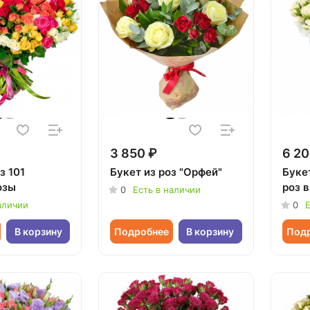
3 850 ₽
6 20
з 101
Букет из роз "Орфей"
Буке
озы
роз 
0
Есть в наличии
аличии
0
Е
В корзину
Подробнее
В корзину
Под