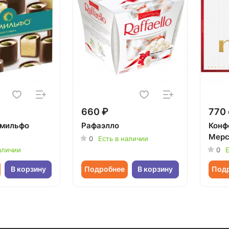
660 ₽
770
омильфо
Рафаэлло
Конф
Мерс
0
Есть в наличии
аличии
0
Е
В корзину
Подробнее
В корзину
Под