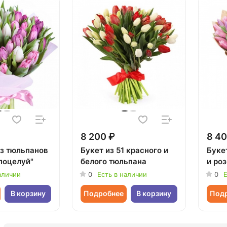
8 200 ₽
8 40
из тюльпанов
Букет из 51 красного и
Букет
поцелуй"
белого тюльпана
и ро
аличии
0
Есть в наличии
0
Е
В корзину
Подробнее
В корзину
Под