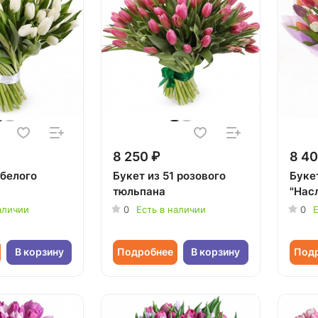
8 250 ₽
8 40
 белого
Букет из 51 розового
Буке
тюльпана
"Нас
аличии
0
Есть в наличии
0
Е
В корзину
Подробнее
В корзину
Под