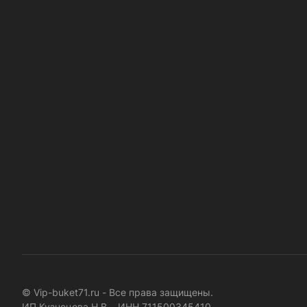
© Vip-buket71.ru - Все права защищены.
ИП Кузнецова Н.В. ИНН 711500345410