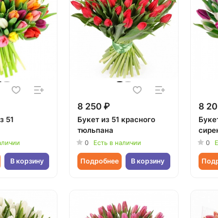
8 250 ₽
8 20
з 51
Букет из 51 красного
Букет
тюльпана
сире
аличии
0
Есть в наличии
0
Е
В корзину
Подробнее
В корзину
Под