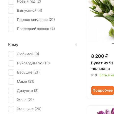
Новый год (
2
)
Выпускной (
4
)
Первое свидание (
21
)
Последний звонок (
4
)
Рождество (
1
)
Кому
Юбилей (
9
)
Любимой (
9
)
8 200 ₽
Букет из 51
Руководителю (
13
)
тюльпана
Бабушке (
21
)
0
Есть в н
Маме (
21
)
Подробнее
Девушке (
2
)
Жене (
21
)
Женщине (
20
)