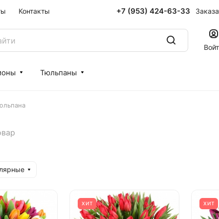
+7 (953) 424-63-33
Заказа
ты
Контакты
Вой
ионы
Тюльпаны
тюльпана
овар
улярные
ХИТ
ХИТ