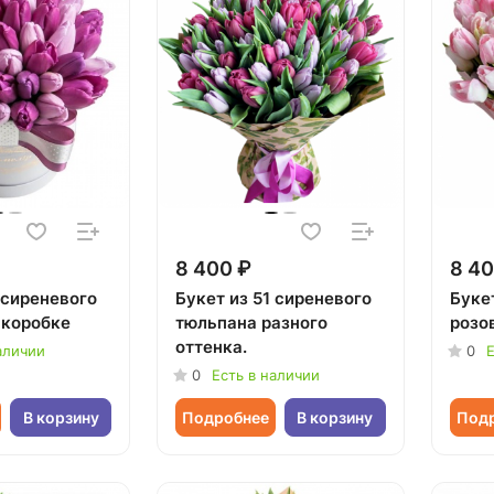
8 400 ₽
8 40
 сиреневого
Букет из 51 сиреневого
Букет
 коробке
тюльпана разного
розо
оттенка.
аличии
0
Е
0
Есть в наличии
В корзину
Подробнее
В корзину
Под