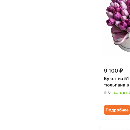
Коллеге (
21
)
Мужчине (
2
)
Подруге (
2
)
Ребенку (
11
)
Сестре (
1
)
9 100 ₽
Букет из 51
тюльпана в
0
Есть в н
Подробнее