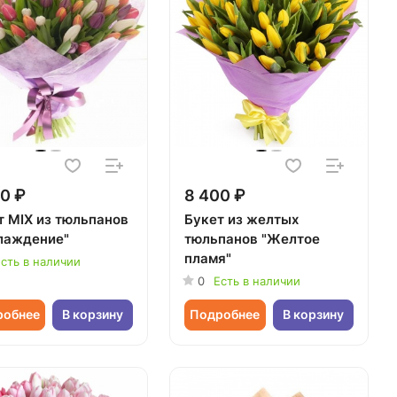
0 ₽
8 400 ₽
т MIX из тюльпанов
Букет из желтых
лаждение"
тюльпанов "Желтое
пламя"
сть в наличии
0
Есть в наличии
робнее
В корзину
Подробнее
В корзину