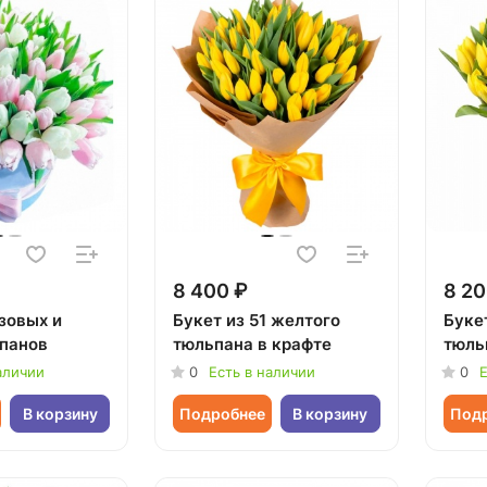
8 400 ₽
8 20
зовых и
Букет из 51 желтого
Буке
панов
тюльпана в крафте
тюль
аличии
0
Есть в наличии
0
Е
В корзину
Подробнее
В корзину
Под