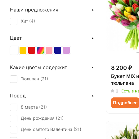
Наши предложения
Хит (
4
)
Цвет
Какие цветы содержит
8 200 ₽
Букет MIX и
Тюльпан (
21
)
тюльпана
0
Есть в н
Повод
Подробнее
8 марта (
21
)
День рождения (
21
)
День святого Валентина (
21
)