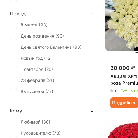
Повод
8 марта (
93
)
День рождения (
93
)
День святого Валентина (
93
)
Новый год (
12
)
20 000 ₽
1 сентября (
20
)
Акция! Хит!
23 февраля (
21
)
роза Premiu
0
Есть в н
Выпускной (
77
)
День матери (
91
)
Подробнее
Кому
День учителя (
58
)
Любимой (
30
)
Пасха (
9
)
Руководителю (
78
)
Первое свидание (
80
)