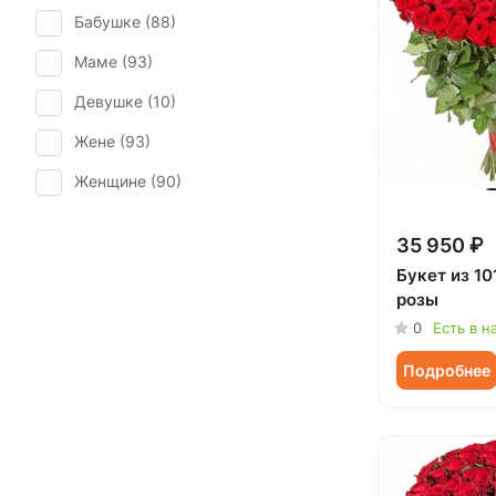
Бабушке (
88
)
Последний звонок (
66
)
Маме (
93
)
Рождение ребенка (
55
)
Девушке (
10
)
Рождество (
11
)
Жене (
93
)
Свадьба (
1
)
Женщине (
90
)
Татьянин день (
81
)
Коллеге (
89
)
Траур (
4
)
35 950 ₽
Мужчине (
36
)
Юбилей (
77
)
Букет из 10
розы
Подруге (
5
)
0
Есть в н
Ребенку (
20
)
Подробнее
Сестре (
5
)