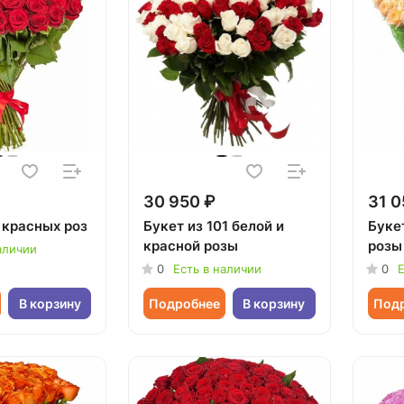
30 950 ₽
31 0
 красных роз
Букет из 101 белой и
Буке
красной розы
розы
аличии
0
Есть в наличии
0
Е
В корзину
Подробнее
В корзину
Под