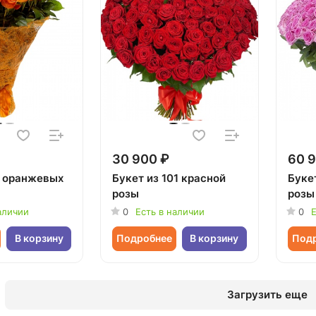
30 900 ₽
60 9
5 оранжевых
Букет из 101 красной
Букет
розы
розы
аличии
0
Есть в наличии
0
Е
В корзину
Подробнее
В корзину
Под
Загрузить еще