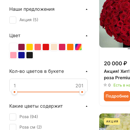
Наши предложения
Акция (
5
)
Цвет
20 000 ₽
Кол-во цветов в букете
Акция! Хит!
роза Premiu
0
Есть в н
Подробнее
Какие цветы содержит
Роза (
94
)
АКЦИЯ
Роза см (
2
)