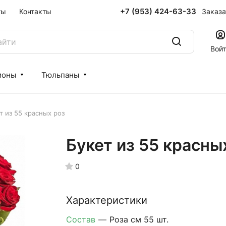
+7 (953) 424-63-33
Заказа
ты
Контакты
Вой
ионы
Тюльпаны
т из 55 красных роз
Букет из 55 красны
0
Характеристики
Состав
—
Роза см 55 шт.