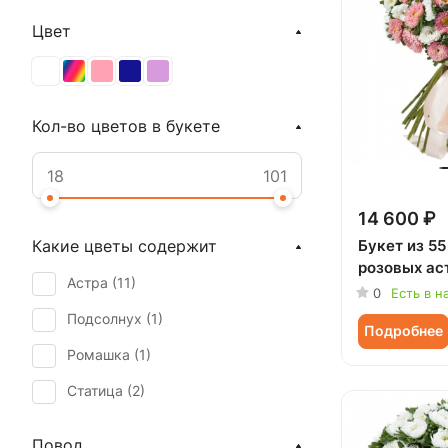
Цвет
Кол-во цветов в букете
14 600 ₽
Букет из 55
Какие цветы содержит
розовых ас
Астра (
11
)
0
Есть в н
Подсолнух (
1
)
Подробнее
Ромашка (
1
)
Статица (
2
)
Повод