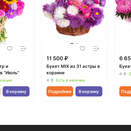
11 500 ₽
6 65
тр и
Букет MIX из 31 астры в
Букет
в "Июль"
корзине
0
Е
аличии
0
Есть в наличии
В корзину
Подробнее
В корзину
Под