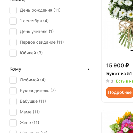
День рождения (
11
)
1 сентября (
4
)
День учителя (
1
)
Первое свидание (
11
)
Юбилей (
3
)
15 900 ₽
Кому
Букет из 51
Любимой (
4
)
0
Есть в н
Руководителю (
7
)
Подробнее
Бабушке (
11
)
Маме (
11
)
Жене (
11
)