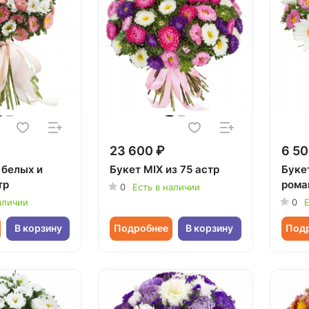
23 600 ₽
6 50
 белых и
Букет MIX из 75 астр
Буке
тр
рома
0
Есть в наличии
аличии
0
Е
В корзину
Подробнее
В корзину
Под