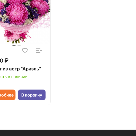
0 ₽
 из астр "Ариэль"
сть в наличии
робнее
В корзину