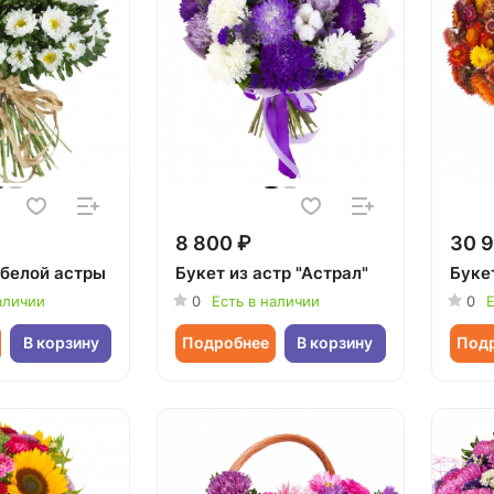
8 800 ₽
30 9
 белой астры
Букет из астр "Астрал"
Букет
аличии
0
Есть в наличии
0
Е
В корзину
Подробнее
В корзину
Под