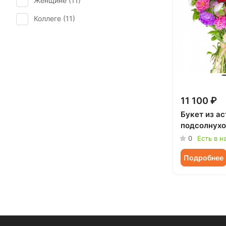
Женщине (
11
)
Коллеге (
11
)
Ребенку (
11
)
11 100 ₽
Букет из ас
подсолнухо
0
Есть в н
Подробнее