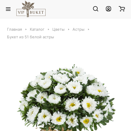
Главная
Каталог
Цветы
Астры
Букет из 51 белой астры