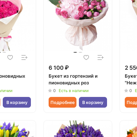
6 100 ₽
2 55
ионовидных
Букет из гортензий и
Букет
пионовидных роз
"Неж
аличии
0
Есть в наличии
0
Е
В корзину
Подробнее
В корзину
Под