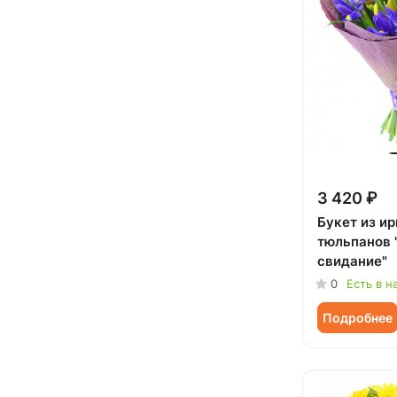
Мужчине (
38
)
Подруге (
45
)
Ребенку (
190
)
Сестре (
46
)
3 420 ₽
Букет из ир
тюльпанов 
свидание"
0
Есть в н
Подробнее