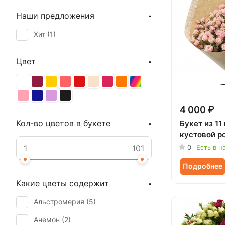
Наши предложения
Хит (
1
)
Цвет
4 000 ₽
Кол-во цветов в букете
Букет из 11
кустовой р
0
Есть в н
Подробнее
Какие цветы содержит
Альстромерия (
5
)
Анемон (
2
)