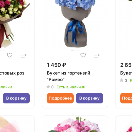
1 450 ₽
2 65
устовых роз
Букет из гортензий
Букет
"Ромео"
0
Е
аличии
0
Есть в наличии
В корзину
Подробнее
В корзину
Под