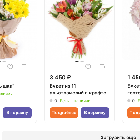
3 450 ₽
1 45
лышка"
Букет из 11
Буке
альстромерий в крафте
горт
аличии
0
Есть в наличии
0
Е
В корзину
Подробнее
В корзину
Под
Загрузить еще