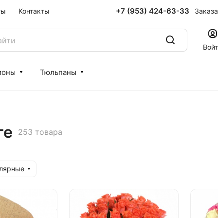
+7 (953) 424-63-33
Заказа
ты
Контакты
Вой
ионы
Тюльпаны
ге
253 товара
улярные