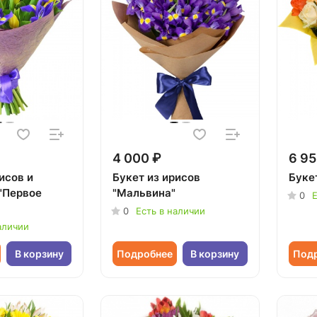
4 000 ₽
6 95
исов и
Букет из ирисов
Букет
"Первое
"Мальвина"
0
Е
0
Есть в наличии
аличии
В корзину
Подробнее
В корзину
Под