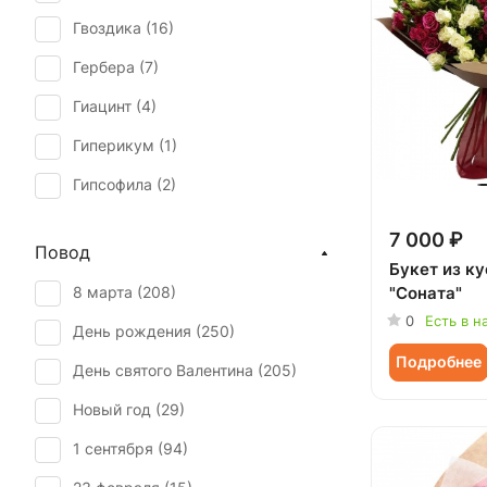
Гвоздика (
16
)
Гербера (
7
)
Гиацинт (
4
)
Гиперикум (
1
)
Гипсофила (
2
)
Гортензия (
10
)
7 000 ₽
Повод
Ирис (
8
)
Букет из к
"Соната"
8 марта (
208
)
Калла (
1
)
0
Есть в н
День рождения (
250
)
Лилия (
1
)
Подробнее
День святого Валентина (
205
)
Мимоза (
1
)
Новый год (
29
)
Орхидея (
3
)
1 сентября (
94
)
Пион (
20
)