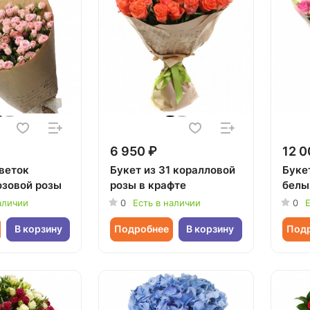
6 950 ₽
12 0
 веток
Букет из 31 коралловой
Букет
озовой розы
розы в крафте
белы
аличии
0
Есть в наличии
0
Е
В корзину
Подробнее
В корзину
Под