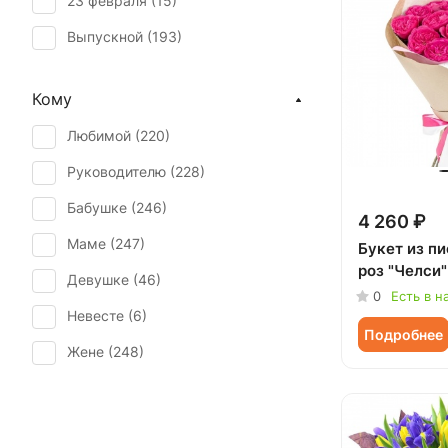
23 февраля (
15
)
Подсолнух (
10
)
Выпускной (
193
)
Ранункулюс (
4
)
День матери (
167
)
Роза (
109
)
Кому
День учителя (
161
)
Роза кустовая (
34
)
Любимой (
220
)
Пасха (
10
)
Солидаго (
3
)
Руководителю (
228
)
Первое свидание (
247
)
Статица (
2
)
Бабушке (
246
)
Последний звонок (
191
)
4 260 ₽
Танацетум (
5
)
Маме (
247
)
Букет из п
Рождение ребенка (
51
)
Тюльпан (
36
)
роз "Челси"
Девушке (
46
)
Рождество (
28
)
0
Есть в н
Фрезия (
1
)
Невесте (
6
)
Свадьба (
1
)
Хризантема (
11
)
Подробнее
Жене (
248
)
Татьянин день (
168
)
Хризантема ромашковая (
1
)
Женщине (
251
)
Траур (
4
)
Эустома (
10
)
Коллеге (
252
)
Юбилей (
134
)