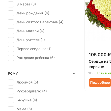
8 марта (
6
)
День рождения (
6
)
День святого Валентина (
4
)
День матери (
6
)
День учителя (
1
)
Первое свидание (
1
)
105 000 ₽
Рождение ребенка (
6
)
Сердце из 
корзине
Свадьба (
2
)
Кому
0
Есть в н
Татьянин день (
1
)
Любимой (
5
)
Подробнее
Юбилей (
6
)
Руководителю (
4
)
Бабушке (
4
)
Маме (
6
)