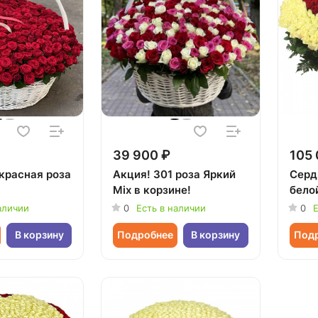
39 900 ₽
105 
 красная роза
Акция! 301 роза Яркий
Серд
Mix в корзине!
бело
аличии
0
Есть в наличии
0
Е
В корзину
Подробнее
В корзину
Под