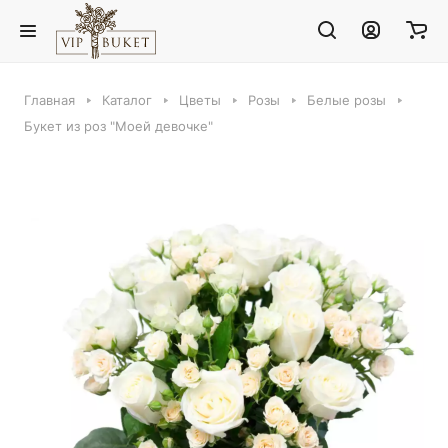
Главная
Каталог
Цветы
Розы
Белые розы
Букет из роз "Моей девочке"