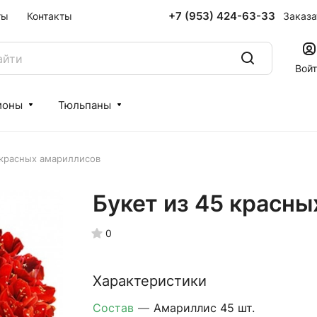
+7 (953) 424-63-33
Заказа
ты
Контакты
Вой
ионы
Тюльпаны
 красных амариллисов
Букет из 45 красн
0
Характеристики
Состав
—
Амариллис 45 шт.