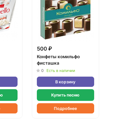
500 ₽
Конфеты комильфо
фисташка
0
Есть в наличии
В корзину
ню
Купить песню
е
Подробнее