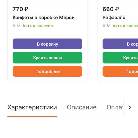
770 ₽
660 ₽
Конфеты в коробке Мерси
Рафаэлло
0
Есть в наличии
0
Есть в нали
В корзину
В ко
Купить песню
Купить
Подробнее
Подр
Характеристики
Описание
Оплата