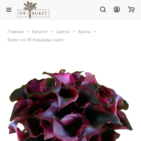
Главная
Каталог
Цветы
Каллы
Букет из 35 бордовых калл