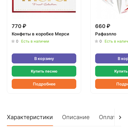
770 ₽
660 ₽
Конфеты в коробке Мерси
Рафаэлло
0
Есть в наличии
0
Есть в нали
В корзину
В ко
Купить песню
Купить
Подробнее
Подр
Характеристики
Описание
Оплата