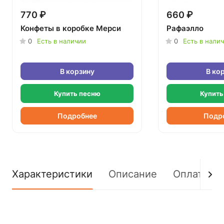
770 ₽
660 ₽
Конфеты в коробке Мерси
Рафаэлло
0
Есть в наличии
0
Есть в нали
В корзину
В ко
Купить песню
Купить
Подробнее
Подр
Характеристики
Описание
Оплата