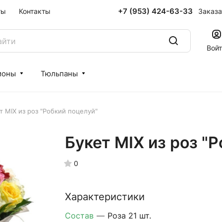
+7 (953) 424-63-33
Заказа
ты
Контакты
Вой
ионы
Тюльпаны
т MIX из роз "Робкий поцелуй"
Букет MIX из роз "
0
Характеристики
Состав
—
Роза 21 шт.