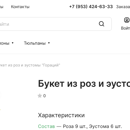
+7 (953) 424-63-33
Заказа
ты
Контакты
Вой
ионы
Тюльпаны
кет из роз и эустомы "Гораций"
Букет из роз и эус
0
Характеристики
Состав
—
Роза 9 шт., Эустома 6 шт.