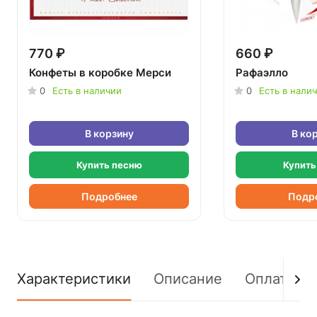
770 ₽
660 ₽
Конфеты в коробке Мерси
Рафаэлло
0
Есть в наличии
0
Есть в нали
В корзину
В ко
Купить песню
Купить
Подробнее
Подр
Характеристики
Описание
Оплата