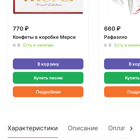
770 ₽
660 ₽
Конфеты в коробке Мерси
Рафаэлло
0
Есть в наличии
0
Есть в нали
В корзину
В ко
Купить песню
Купить
Подробнее
Подр
Характеристики
Описание
Оплата