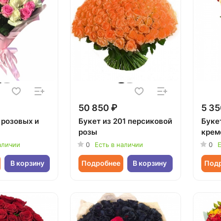
50 850 ₽
5 35
 розовых и
Букет из 201 персиковой
Букет
розы
крем
аличии
0
Есть в наличии
0
Е
В корзину
Подробнее
В корзину
Под