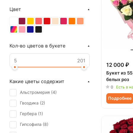
Цвет
Кол-во цветов в букете
12 000 ₽
Букет из 55
белых роз
Какие цветы содержит
0
Есть в н
Альстромерия (
4
)
Подробнее
Гвоздика (
2
)
Гербера (
1
)
Гипсофила (
8
)