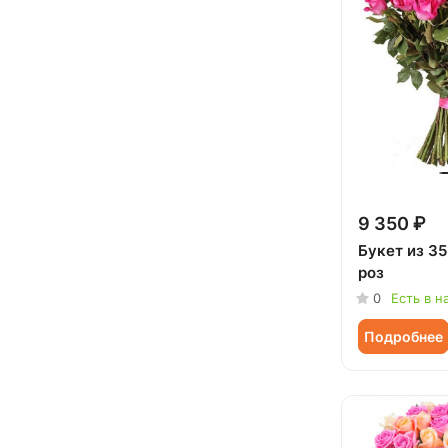
Сестре (
13
)
9 350 ₽
Букет из 3
роз
0
Есть в н
Подробнее