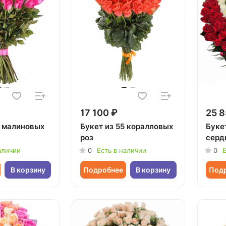
17 100 ₽
25 8
5 малиновых
Букет из 55 коралловых
Букет
роз
серд
аличии
0
Есть в наличии
0
Е
В корзину
Подробнее
В корзину
Под