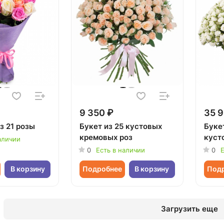
9 350 ₽
35 9
з 21 розы
Букет из 25 кустовых
Букет
кремовых роз
куст
аличии
0
Есть в наличии
0
Е
В корзину
Подробнее
В корзину
Под
Загрузить еще