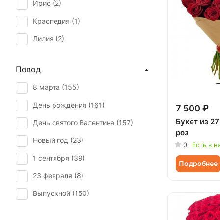
Ирис (
2
)
Краспедия (
1
)
Лилия (
2
)
Роза (
136
)
Повод
Роза кустовая (
30
)
8 марта (
155
)
Статица (
1
)
День рождения (
161
)
7 500 ₽
Хризантема (
3
)
Букет из 2
День святого Валентина (
157
)
роз
Новый год (
23
)
0
Есть в н
1 сентября (
39
)
Подробнее
23 февраля (
8
)
Выпускной (
150
)
День матери (
154
)