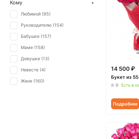
Кому
День учителя (
130
)
Любимой (
95
)
Пасха (
3
)
Руководителю (
154
)
Первое свидание (
153
)
Бабушке (
157
)
Последний звонок (
125
)
Маме (
158
)
Рождение ребенка (
99
)
Девушке (
13
)
Рождество (
22
)
14 500 ₽
Невесте (
4
)
Свадьба (
5
)
Букет из 55
Жене (
160
)
Татьянин день (
153
)
0
Есть в н
Женщине (
163
)
Траур (
3
)
Коллеге (
163
)
Подробнее
Юбилей (
130
)
Мужчине (
31
)
Подруге (
13
)
Ребенку (
52
)