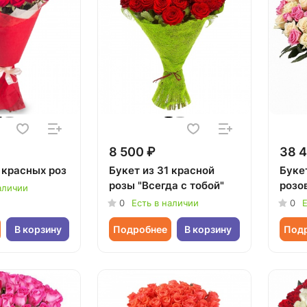
8 500 ₽
38 4
 красных роз
Букет из 31 красной
Букет
розы "Всегда с тобой"
розо
аличии
0
Есть в наличии
0
Е
В корзину
Подробнее
В корзину
Под